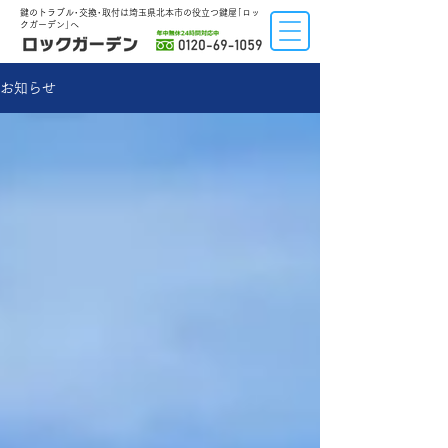
鍵のトラブル･交換･取付は埼玉県北本市の役立つ鍵屋｢
ロッ
クガーデン｣​へ
お知らせ